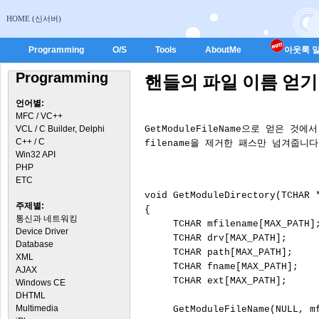
HOME (신서버)
Programming
O/S
Tools
AboutMe
아웃룩 일
Programming
핸들의 파일 이름 얻기 및 
언어별:
MFC / VC++
VCL / C Builder, Delphi
GetModuleFileName으로 얻은 것에서 
C++ / C
filename을 제거한 패스만 넘겨줍니다.
Win32 API
PHP
ETC
void GetModuleDirectory(TCHAR *
주제별:
{

통신과 네트워킹
     TCHAR mfilename[MAX_PATH];
Device Driver
     TCHAR drv[MAX_PATH];

Database
     TCHAR path[MAX_PATH];

XML
     TCHAR fname[MAX_PATH];

AJAX
     TCHAR ext[MAX_PATH];

Windows CE
DHTML
Multimedia
     GetModuleFileName(NULL, mf