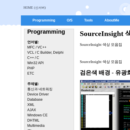
HOME (신서버)
Programming
O/S
Tools
AboutMe
Programming
SourceInsight
언어별:
SourceInsight 색상 모음집
MFC / VC++
VCL / C Builder, Delphi
C++ / C
SourceInsight 색상 모음집
Win32 API
PHP
검은색 배경 - 유광
ETC
주제별:
통신과 네트워킹
Device Driver
Database
XML
AJAX
Windows CE
DHTML
Multimedia