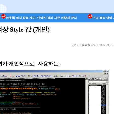
아웃룩 일정 중복 제거, 연락처 정리 지존 아중제 (PC)
구글 음력 달력 지
 색상 Style 값 (개인)
글쓴이 :
유광희
날짜 :
2006-09-01 
희가 개인적으로.. 사용하는..