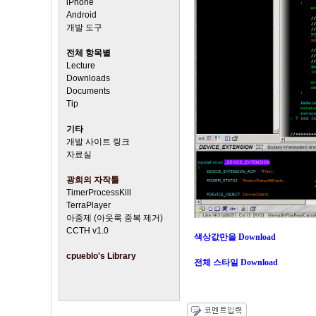
iPhone
Android
개발 도구
전체 항목별
Lecture
Downloads
Documents
Tip
기타
개발 사이트 링크
자료실
광희의 자작툴
TimerProcessKill
TerraPlayer
아중제 (아웃룩 중복 제거)
CCTH v1.0
색상값만을 Download
cpueblo's Library
전체 스타일 Download