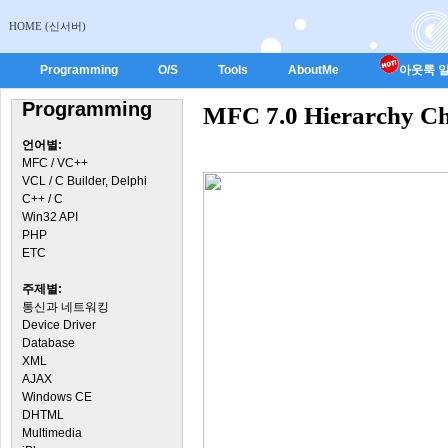
HOME (신서버)
Programming
O/S
Tools
AboutMe
아웃룩 일
Programming
MFC 7.0 Hierarchy
언어별:
MFC / VC++
VCL / C Builder, Delphi
C++ / C
Win32 API
PHP
ETC
주제별:
통신과 네트워킹
Device Driver
Database
XML
AJAX
Windows CE
DHTML
Multimedia