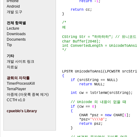
iPhone
return 
-
1
;

Android
return 
cc;

개발 도구
}

/*

전체 항목별
예

Lecture
Downloads
CString Str = "하하하하"; // 유니코
Documents
char Buffer[2048];

Tip
int ConvertedLength = UnicodeToAnsi
*/

기타
개발 사이트 링크
자료실
{

광희의 자작툴
    if 
(srcString == NULL)

TimerProcessKill
return 
NULL;

TerraPlayer
int 
cw = lstrlenW(srcString);

아중제 (아웃룩 중복 제거)
CCTH v1.0
// Unicode 의 내용이 없을 때

if 
(cw == 
0
)

cpueblo's Library
{

CHAR *psz = 
new 
CHAR[
1
];

        *psz=
'\\\\0'
;

return 
psz;

    }
