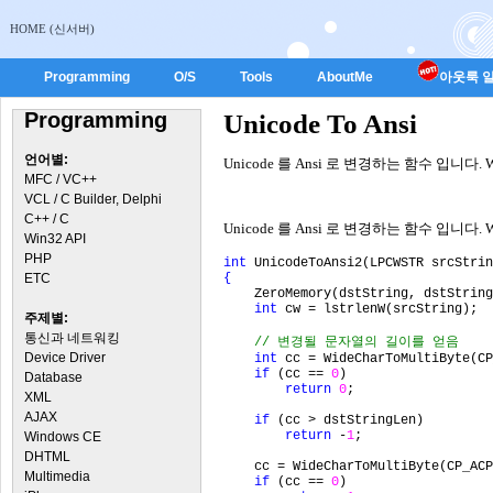
HOME (신서버)
Programming
O/S
Tools
AboutMe
아웃룩 일
Programming
Unicode To Ansi
언어별:
Unicode 를 Ansi 로 변경하는 함수 입니다. Wi
MFC / VC++
VCL / C Builder, Delphi
C++ / C
Unicode 를 Ansi 로 변경하는 함수 입니다. Wi
Win32 API
PHP
int 
UnicodeToAnsi2(LPCWSTR srcStri
ETC
{

ZeroMemory(dstString, dstString
int 
cw = lstrlenW(srcString);

주제별:
통신과 네트워킹
// 변경될 문자열의 길이를 얻음

Device Driver
int 
cc = WideCharToMultiByte(CP
if 
(cc == 
0
)

Database
return 
0
;

XML
AJAX
if 
(cc > dstStringLen)

return 
-
1
;

Windows CE
DHTML
    cc = WideCharToMultiByte(CP_ACP
Multimedia
if 
(cc == 
0
)
