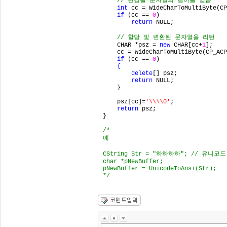
// 변경될 문자열의 길이를 얻음

int 
cc = WideCharToMultiByte(CP
if 
(cc == 
0
)

return 
NULL;

// 할당 및 변환된 문자열을 리턴

CHAR *psz = 
new 
CHAR[cc+
1
];

    cc = WideCharToMultiByte(CP_ACP
if 
(cc == 
0
)

{

        delete
[] psz;

return 
NULL;

    }

    psz[cc]=
'\\\\0'
;

return 
psz;

}

/*

예

CString Str = "하하하하"; // 유니코
char *pNewBuffer;

pNewBuffer = UnicodeToAnsi(Str);

*/