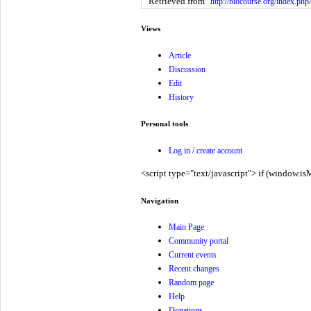
Retrieved from "
http://biocourse.org/
Views
Article
Discussion
Edit
History
Personal tools
Log in / create account
<script type="text/javascript"> if (window.is
Navigation
Main Page
Community portal
Current events
Recent changes
Random page
Help
Donations