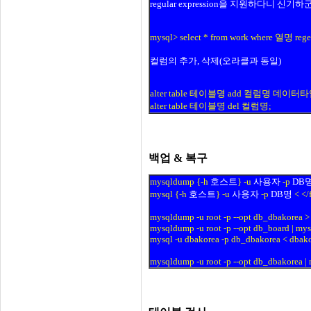
regular expression을 지원하다니 신기하군
mysql> select * from work where 열명 
컬럼의 추가, 삭제(오라클과 동일)
alter table 테이블명 add 컬럼명 데이터타
alter table 테이블명 del 컬럼명;
백업 & 복구
mysqldump {-h
호스트
} -u
사용자
-p
DB
mysql {-h
호스트
} -u
사용자
-p
DB명
< </
mysqldump -u root -p --opt db_dbakorea >
mysqldump -u root -p --opt db_board | mys
mysql -u dbakorea -p db_dbakorea < dbakor
mysqldump -u root -p --opt db_dbakorea | 