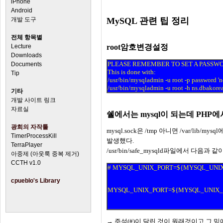
iPhone
Android
개발 도구
MySQL 관련 팁 정리
전체 항목별
Lecture
root암호변경설정
Downloads
PLEASE REMEMBER TO SET A PASSWOR
Documents
This is done with:
Tip
/usr/bin/mysqladmin -u root -p password '
/usr/bin/mysqladmin -u root -h ns.dbakorea
기타
개발 사이트 링크
자료실
쉘에서는 mysql이 되는데 PHP에서 
광희의 자작툴
mysql.sock은 /tmp 아니면 /var/lib/
TimerProcessKill
발생했다.
TerraPlayer
/usr/bin/safe_mysqld파일에서 다음과 
아중제 (아웃룩 중복 제거)
CCTH v1.0
# MYSQL_UNIX_PORT=${MYSQL_UNIX_POR
cpueblo's Library
MYSQL_UNIX_PORT=${MYSQL_UNIX_POR
→
주석(#)이 달린 것이 원래것이고 그 