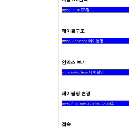
mysql> use
DB명
테이블구조
mysql> describe
테이블명
인덱스 보기
show index from
테이블명
테이블명 변경
mysql> rename table test to test2;
접속