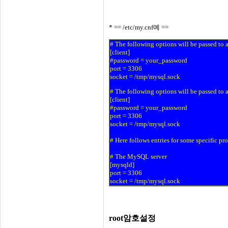
* == /etc/my.cnf예 ==
# The following options will be passed to
[client]
#password = your_password
port = 3306
socket = /tmp/mysql.sock
# The following options will be passed to
[client]
#password = your_password
port = 3306
socket = /tmp/mysql.sock
# Here follows entries for some specific pr
# The MySQL server
[mysqld]
port = 3306
socket = /tmp/mysql.sock
root암호설정