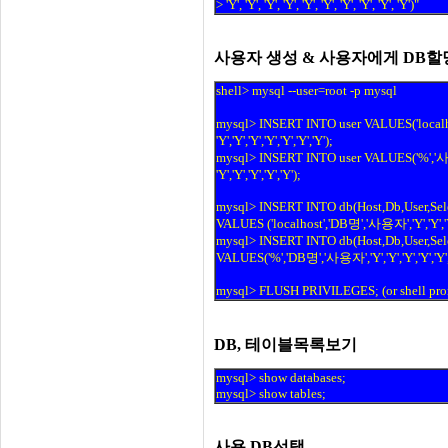
> 'Y', 'Y', 'Y', 'Y', 'Y', 'Y', 'Y', 'Y', 'Y', 'Y')"
사용자 생성 & 사용자에게 DB할
shell> mysql --user=root -p mysql
mysql> INSERT INTO user VALUES('localho
'Y','Y','Y','Y','Y','Y','Y');
mysql> INSERT INTO user VALUES('%','사용자'
'Y','Y','Y','Y','Y');
mysql> INSERT INTO db(Host,Db,User,Selec
VALUES ('localhost','DB명','사용자','Y','Y','Y',
mysql> INSERT INTO db(Host,Db,User,Selec
VALUES('%','DB명','사용자','Y','Y','Y','Y','Y',
mysql> FLUSH PRIVILEGES; (or shell prom
DB, 테이블목록보기
mysql> show databases;
mysql> show tables;
사용 DB선택