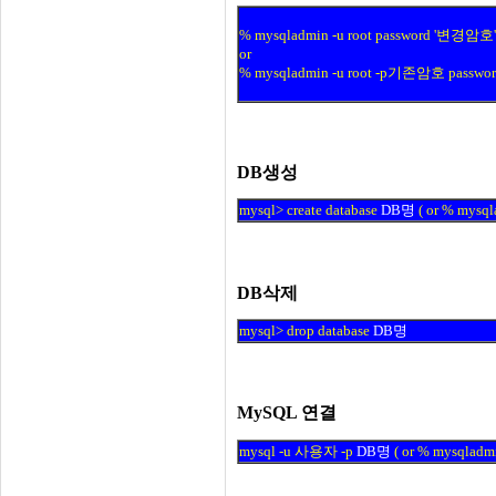
% mysqladmin -u root password '변경암호
or
% mysqladmin -u root -p기존암호 passw
DB생성
mysql> create database
DB명
( or % mysqla
DB삭제
mysql> drop database
DB명
MySQL 연결
mysql -u 사용자 -p
DB명
( or % mysqladmi