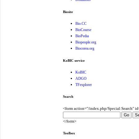
Biosite
Bio.CC
BioCourse
BioPedia
Biopeople.org
Biocorea.org
KoBIC service
KoBIC
ADGO
TFexplorer
Search
<form action="/index.php/Special:Search" i
</form>
Toolbox