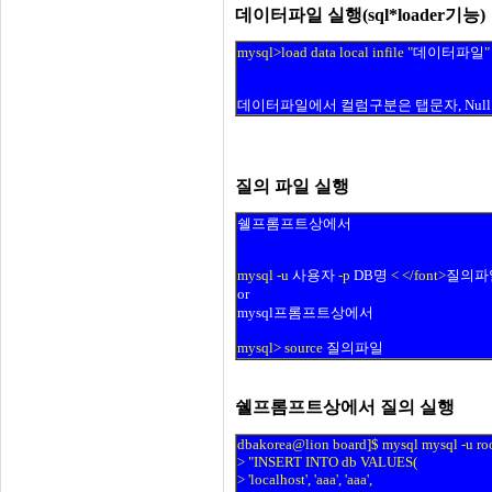
데이터파일 실행(sql*loader기능)
mysql>load data local infile "
데이터파일
"
데이터파일에서 컬럼구분은 탭문자, Null
질의 파일 실행
쉘프롬프트상에서
mysql -u
사용자
-p
DB명
< </font>
질의파
or
mysql프롬프트상에서
mysql> source
질의파일
쉘프롬프트상에서 질의 실행
dbakorea@lion board]$ mysql mysql -u roo
> "INSERT INTO db VALUES(
> 'localhost', 'aaa', 'aaa',