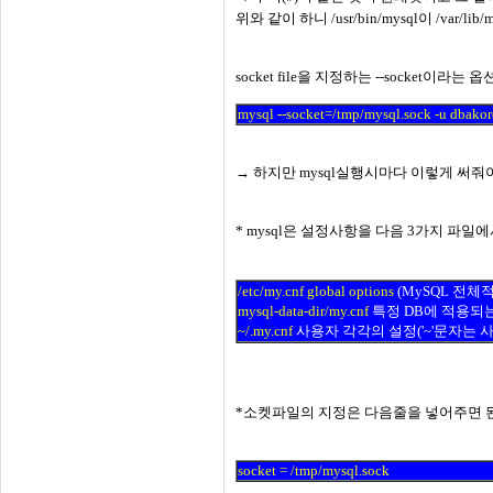
위와 같이 하니 /usr/bin/mysql이 /var/l
socket file을 지정하는 --socket이
mysql --socket=/tmp/mysql.sock -u dbakor
→
하지만 mysql실행시마다 이렇게 써줘
*
mysql은 설정사항을 다음 3가지 파일에
/etc/my.cnf global options
(MySQL 전체
mysql-data-dir/my.cnf
특정 DB에 적용되는 opti
~/.my.cnf
사용자 각각의 설정('~'문자는
*
소켓파일의 지정은 다음줄을 넣어주면 
socket = /tmp/mysql.sock