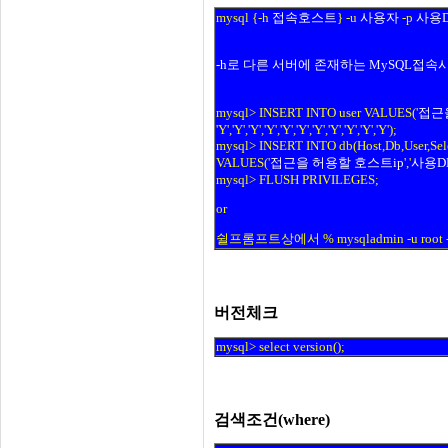
mysql {-h
접속호스트
} -u
사용자
-p
사용
-h로 다른 서버에 존재하는 MySQL접속시
mysql> INSERT INTO user VALUES('
접근
'Y','Y','Y','Y','Y','Y','Y','Y','Y','Y','Y');
mysql> INSERT INTO db(Host,Db,User,Selec
VALUES('
접근을 허용할 호스트ip
','
사용D
mysql> FLUSH PRIVILEGES;
or
쉴프롬프트상에서 % mysqladmin -u root -p f
버전체크
mysql> select version();
검색조건(where)