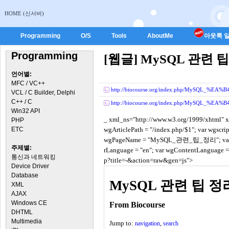
HOME (신서버)
Programming
O/S
Tools
AboutMe
아웃룩 일
Programming
[웹글] MySQL 관련 
언어별:
MFC / VC++
http://biocourse.org/index.php/MySQL
VCL / C Builder, Delphi
C++ / C
http://biocourse.org/index.php/MySQL
Win32 API
_ xml_ns="http://www.w3.org/1999/xhtml" xm
PHP
ETC
wgArticlePath = "/index.php/$1"; var wgscri
wgPageName = "MySQL_관련_팁_정리"; var wgTit
주제별:
rLanguage = "en"; var wgContentLanguage =
통신과 네트워킹
p?title=-&action=raw&gen=js">
Device Driver
Database
MySQL 관련 팁 정
XML
AJAX
Windows CE
From Biocourse
DHTML
Multimedia
Jump to:
,
navigation
search