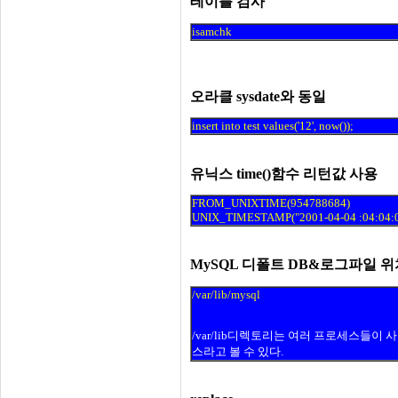
테이블 검사
isamchk
오라클 sysdate와 동일
insert into test values('12', now());
유닉스 time()함수 리턴값 사용
FROM_UNIXTIME(954788684)
UNIX_TIMESTAMP("2001-04-04 :04:04:0
MySQL 디폴트 DB&로그파일 위
/var/lib/mysql
/var/lib디렉토리는 여러 프로세스들
스라고 볼 수 있다.