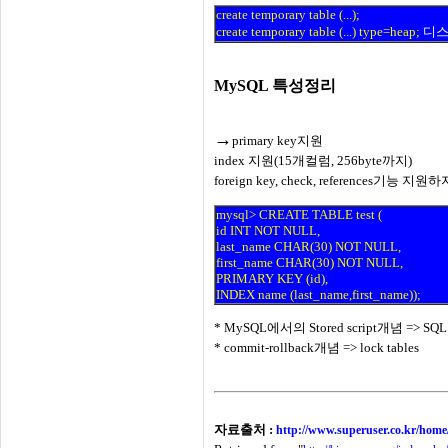
create temporary table (...);
create temporary table (...) type=heap;
디스
MySQL 특성정리
→
primary key지원
index 지원(15개컬럼, 256byte까지)
foreign key, check, references기능
mysql> CREATE TABLE test (
id INT NOT NULL,
last_name CHAR(30) NOT NULL,
first_name CHAR(30) NOT NULL,
PRIMARY KEY (id),
INDEX name (last_name,first_name));
*
MySQL에서의 Stored script개념 => SQL s
*
commit-rollback개념 => lock tables
자료출처 :
http://www.superuser.co.kr/ho