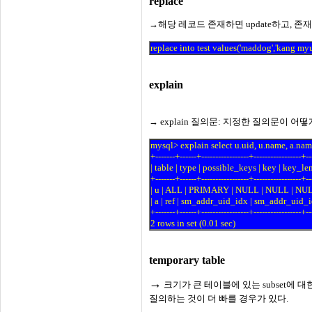
replace
→
해당 레코드 존재하면 update하고, 존재하
replace into test values('maddog','kang my
explain
→
explain 질의문: 지정한 질의문이 
mysql> explain select u.uid, u.name, a.na
+-------+------+-----------------+-----------------+-
| table | type | possible_keys | key | key_len 
+-------+------+-----------------+-----------------+-
| u | ALL | PRIMARY | NULL | NULL | NULL
| a | ref | sm_addr_uid_idx | sm_addr_uid_idx
+-------+------+-----------------+-----------------+-
2 rows in set (0.01 sec)
temporary table
→
크기가 큰 테이블에 있는 subset에 대한 질
질의하는 것이 더 빠를 경우가 있다.