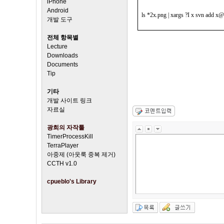
iPhone
Android
ls *2x.png | xargs ?I x svn add x
개발 도구
전체 항목별
Lecture
Downloads
Documents
Tip
기타
개발 사이트 링크
자료실
광희의 자작툴
TimerProcessKill
TerraPlayer
아중제 (아웃룩 중복 제거)
CCTH v1.0
cpueblo's Library