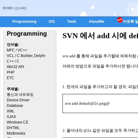
HOME (신서버)
Programming
O/S
Tools
AboutMe
아웃룩 일
Programming
SVN 에서 add 시에 d
언어별:
MFC / VC++
VCL / C Builder, Delphi
svn add
를 통해 파일을 추가할때 제목처럼
C++ / C
아래의 방법으로 파일을 추가하시면 됩니
Win32 API
PHP
ETC
1.
한개의 파일을 추가하고자 할 경우
,
파일
주제별:
통신과 네트워킹
Device Driver
svn add default@2x.png@
Database
XML
AJAX
Windows CE
DHTML
2.
폴더내의
@2x
같은 파일을 모두 추가하고
Multimedia