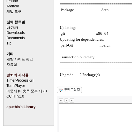
iPhone
===================================
Android
Package Arch V
개발 도구
===================================
===================================
전체 항목별
Lecture
Updating:
Downloads
git x86_64 2.14.1
Documents
Updating for dependencies:
Tip
perl-Git noarch 2.1
기타
Transaction Summary
개발 사이트 링크
===================================
자료실
===================================
Upgrade 2 Package(s)
광희의 자작툴
TimerProcessKill
TerraPlayer
아중제 (아웃룩 중복 제거)
CCTH v1.0
cpueblo's Library