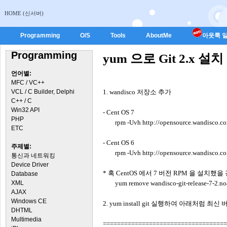
HOME (신서버)
Programming
O/S
Tools
AboutMe
아웃룩 일
Programming
yum 으로 Git 2.x 설치
언어별:
MFC / VC++
VCL / C Builder, Delphi
1. wandisco 저장소 추가
C++ / C
Win32 API
- Cent OS 7
PHP
rpm -Uvh http://opensource.wandisco.co
ETC
- Cent OS 6
주제별:
rpm -Uvh http://opensource.wandisco.co
통신과 네트워킹
Device Driver
* 혹 CentOS 에서 7 버전 RPM 을 설치했
Database
XML
yum remove wandisco-git-release-7-2.no
AJAX
Windows CE
2. yum install git 실행하여 아래처럼 
DHTML
Multimedia
===================================