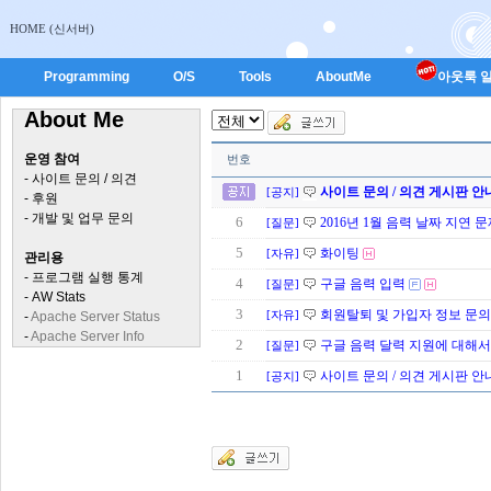
HOME (신서버)
Programming
O/S
Tools
AboutMe
아웃룩 일
About Me
운영 참여
번호
-
사이트 문의 / 의견
사이트 문의 / 의견 게시판 안
[공지]
-
후원
-
개발 및 업무 문의
6
2016년 1월 음력 날짜 지연 
[질문]
5
화이팅
[자유]
관리용
-
프로그램 실행 통계
4
구글 음력 입력
[질문]
-
AW Stats
3
회원탈퇴 및 가입자 정보 문의
[자유]
-
Apache Server Status
-
Apache Server Info
2
구글 음력 달력 지원에 대해서
[질문]
1
사이트 문의 / 의견 게시판 안
[공지]